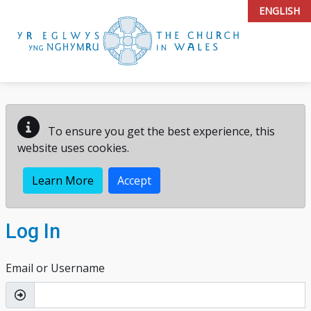
Church In Wales Portal
Skip to main content
ENGLISH
To ensure you get the best experience, this
website uses cookies.
Learn More
Accept
Log In
Email or Username