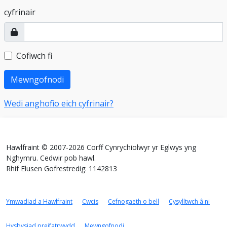
cyfrinair
Cofiwch fi
Mewngofnodi
Wedi anghofio eich cyfrinair?
Hawlfraint © 2007-2026 Corff Cynrychiolwyr yr Eglwys yng
Nghymru. Cedwir pob hawl.
Rhif Elusen Gofrestredig: 1142813
Ymwadiad a Hawlfraint
Cwcis
Cefnogaeth o bell
Cysylltwch â ni
Hysbysiad preifatrwydd
Mewngofnodi